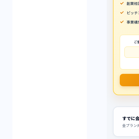
創業相
ピッチ
事業構
ご
すでに
全プラン