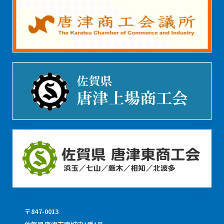
〒847-0013